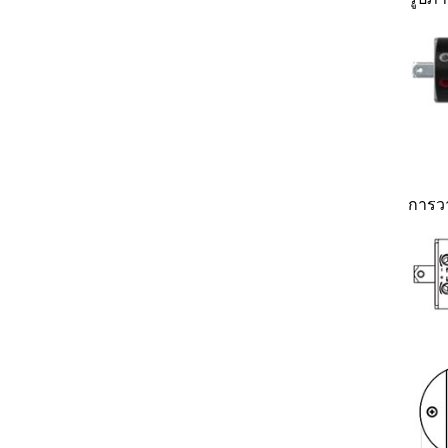
การวา