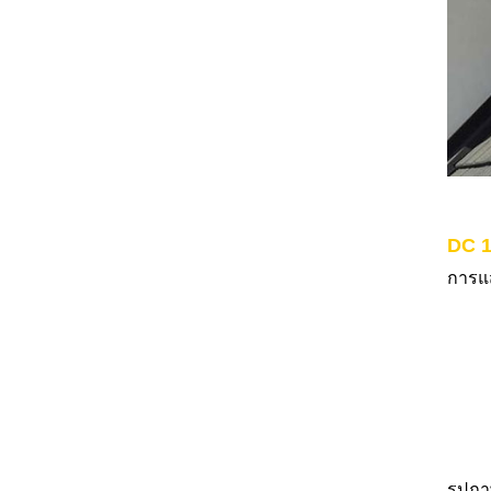
DC 1
การแ
รูปภ