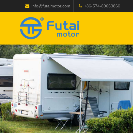
info@futaimotor.com
+86-574-89063860