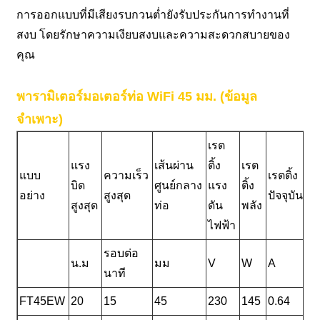
การออกแบบที่มีเสียงรบกวนต่ำยังรับประกันการทำงานที่
สงบ โดยรักษาความเงียบสงบและความสะดวกสบายของ
คุณ
พารามิเตอร์มอเตอร์ท่อ WiFi 45 มม. (ข้อมูล
จำเพาะ)
เรต
แรง
เส้นผ่าน
ติ้ง
เรต
ก
แบบ
ความเร็ว
เรตติ้ง
บิด
ศูนย์กลาง
แรง
ติ้ง
ป้
อย่าง
สูงสุด
ปัจจุบัน
สูงสุด
ท่อ
ดัน
พลัง
ระ
ไฟฟ้า
รอบต่อ
น.ม
มม
V
W
A
นาที
FT45EW
20
15
45
230
145
0.64
I